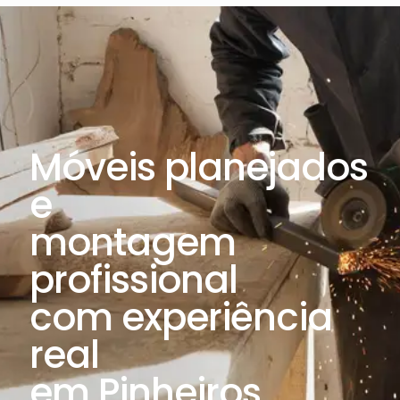
Móveis planejados
e
montagem
profissional
com experiência
real
em Pinheiros